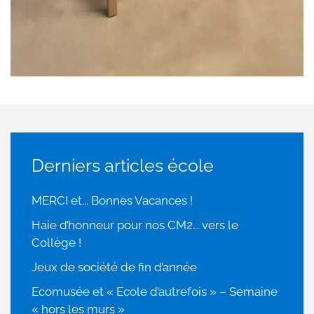
Derniers articles école
MERCI et... Bonnes Vacances !
Haie d’honneur pour nos CM2... vers le
Collège !
Jeux de société de fin d’année
Ecomusée et « Ecole d’autrefois » – Semaine
« hors les murs »