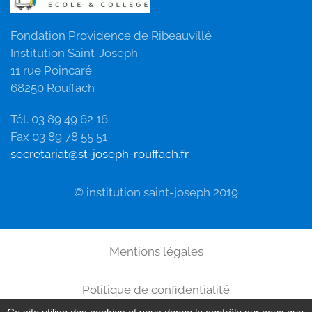
Fondation Providence de Ribeauvillé
Institution Saint-Joseph
11 rue Poincaré
68250 Rouffach
Tél. 03 89 49 62 16
Fax 03 89 78 55 51
secretariat@st-joseph-rouffach.fr
© institution saint-joseph 2019
Mentions légales
Politique de confidentialité