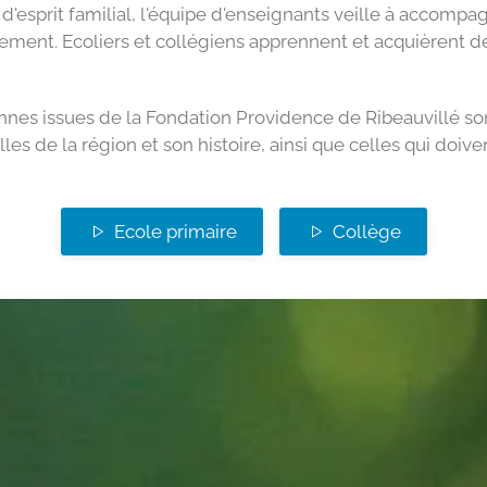
d'esprit familial, l'équipe d'enseignants veille à accomp
ment. Ecoliers et collégiens apprennent et acquièrent d
nnes issues de la Fondation Providence de Ribeauvillé so
es de la région et son histoire, ainsi que celles qui doiv
Ecole primaire
Collège