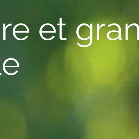
e et gran
le