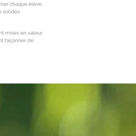
agner chaque élève
e solides
nt mises en valeur,
ent façonner de