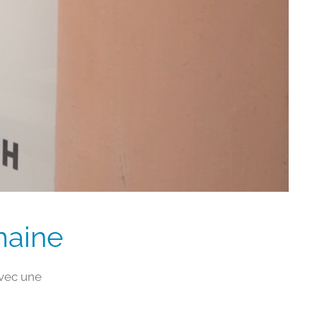
maine
avec une