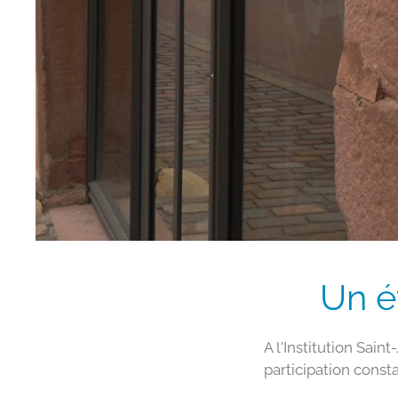
Un é
A l'Institution Sai
participation const