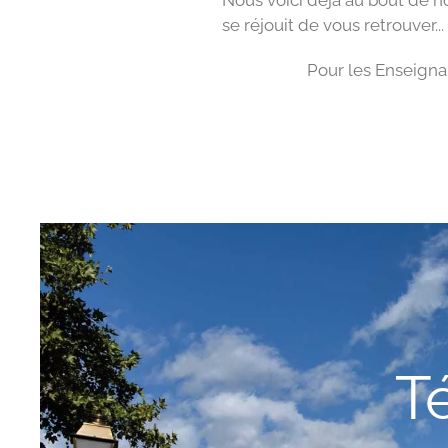
Nous voici déjà au bout de n
se réjouit de vous retrouver...
Pour les Enseigna
Té