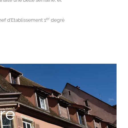
uhaite une belle semaine, et
er
hef d’Etablissement 1
degré
tre