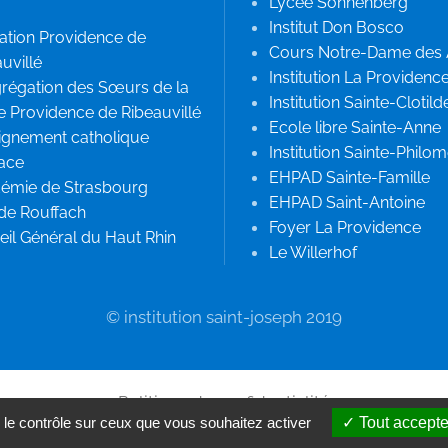
Lycée Sonnenberg
Institut Don Bosco
ation Providence de
Cours Notre-Dame des
uvillé
Institution La Providenc
régation des Sœurs de la
Institution Sainte-Clotild
e Providence de Ribeauvillé
Ecole libre Sainte-Anne
ignement catholique
Institution Sainte-Philo
sace
EHPAD Sainte-Famille
émie de Strasbourg
EHPAD Saint-Antoine
 de Rouffach
Foyer La Providence
il Général du Haut Rhin
Le Willerhof
© institution saint-joseph 2019
Politique de confidentialité
 le contrôle sur ceux que vous souhaitez activer
Tout accepte