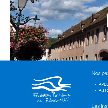
Nos pa
APE
Alsac
Les ins