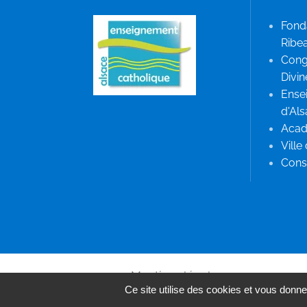
Fond
Ribea
Cong
Divin
Ense
d'Al
Acad
Ville
Conse
Mentions légales
Ce site utilise des cookies et vous donne