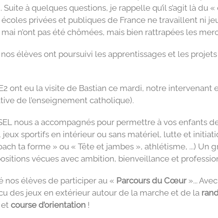
 Suite à quelques questions, je rappelle qu’il s’agit là du 
 écoles privées et publiques de France ne travaillent ni jeu
9 mai n’ont pas été chômées, mais bien rattrapées les mercr
os élèves ont poursuivi les apprentissages et les projets
E2 ont eu la visite de Bastian ce mardi, notre intervenant
ative de l’enseignement catholique).
GSEL nous a accompagnés pour permettre à vos enfants de v
 jeux sportifs en intérieur ou sans matériel, lutte et initi
oach ta forme » ou « Tête et jambes », athlétisme, ...) Un 
ositions vécues avec ambition, bienveillance et professio
é nos élèves de participer au «
Parcours du Cœur
»... Ave
cu des jeux en extérieur autour de la marche et de la
ran
et
course d’orientation
!