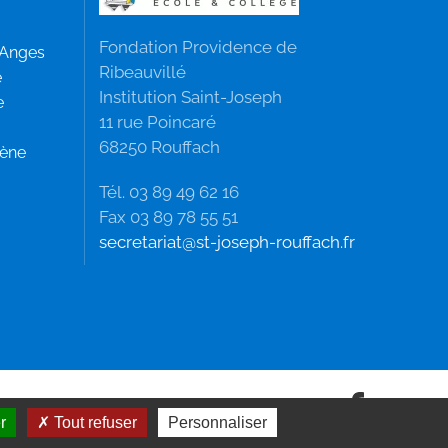
Fondation Providence de
 Anges
Ribeauvillé
e
Institution Saint-Joseph
e
11 rue Poincaré
68250 Rouffach
mène
Tél. 03 89 49 62 16
Fax 03 89 78 55 51
secretariat@st-joseph-rouffach.fr
r
Tout refuser
Personnaliser