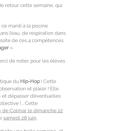
de retour cette semaine, qui
 ce mardi à la piscine
ns l’eau, de respiration dans
réussite de ces 4 compétences
ager
».
rci de noter, pour les élèves
atique du
Hip-Hop
! Cette
bservation et plaisir ! Elle
» et dépasser d’éventuelles
lective !... Cette
 » de Colmar le dimanche 22
le
samedi 28 juin
.