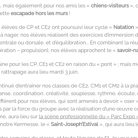
, mais également pour nos amis les «
chiens-visiteurs
», 
cette
escapade hors les murs
!
s élèves de CP et CE2 ont poursuivi leur cycle «
Natation
»
à nager, nos élèves réalisent des exercices d’immersion da
ventrale ou dorsale, et d’équilibration... En combinant la 
iration – propulsion), nos élèves approchent le «
savoir-n
ne pour les CP, CE1 et CE2 en raison du « pont » ; mais me
rattrapage aura lieu mardi 3 juin.
ontinué d’entraîner nos classes de CE2, CM1 et CM2 à la pr
danse, coordination, créativité, souplesse, rythme, écoute, o
fférent pour nos élèves, qui sont amenés à devoir « oser 
és par la force du groupe avec la réalisation d’une œuvre col
, aura lieu sur
la scène professionnelle du « Parc Expo
 notre Kermesse, le «
Saint-Joseph’Estival
», qui aura lieu 