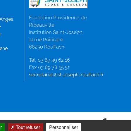
Fondation Providence de
 Anges
Ribeauvillé
e
Institution Saint-Joseph
e
11 rue Poincaré
68250 Rouffach
mène
Tél. 03 89 49 62 16
Fax 03 89 78 55 51
secretariat@st-joseph-rouffach.fr
r
Tout refuser
Personnaliser