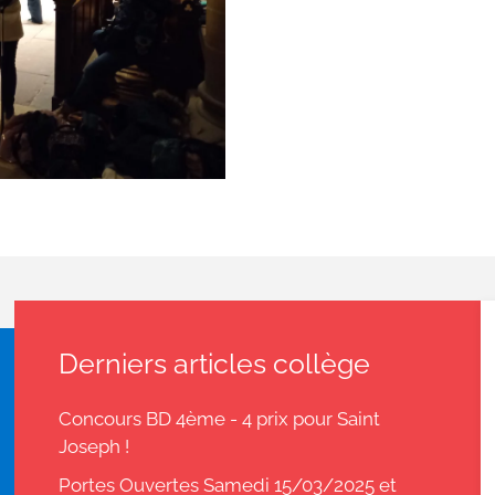
Derniers articles collège
Concours BD 4ème - 4 prix pour Saint
Joseph !
Portes Ouvertes Samedi 15/03/2025 et