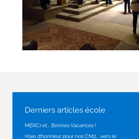
Derniers articles école
MERCI et... Bonnes Vacances !
Haie d’honneur pour nos CM2... vers le