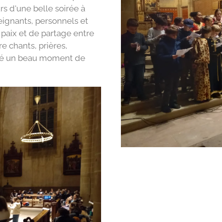
s d'une belle soirée à
eignants, personnels et
paix et de partage entre
re chants, prières,
agé un beau moment de