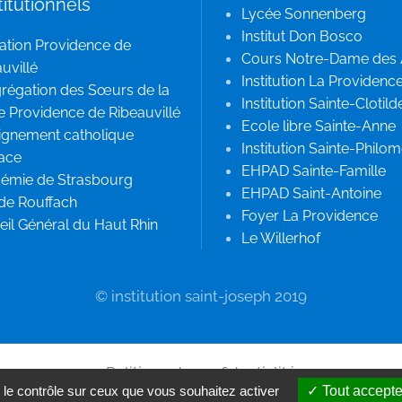
titutionnels
Lycée Sonnenberg
Institut Don Bosco
ation Providence de
Cours Notre-Dame des
uvillé
Institution La Providenc
régation des Sœurs de la
Institution Sainte-Clotild
e Providence de Ribeauvillé
Ecole libre Sainte-Anne
ignement catholique
Institution Sainte-Philo
sace
EHPAD Sainte-Famille
émie de Strasbourg
EHPAD Saint-Antoine
 de Rouffach
Foyer La Providence
il Général du Haut Rhin
Le Willerhof
© institution saint-joseph 2019
Politique de confidentialité
 le contrôle sur ceux que vous souhaitez activer
Tout accepte