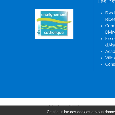
Les ins
Fond
Ribea
Cong
Divin
Ense
d'Al
Acad
Ville
Conse
Mentions légales
Ce site utilise des cookies et vous donne