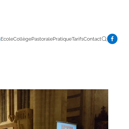
n
Ecole
Collège
Pastorale
Pratique
Tarifs
Contact