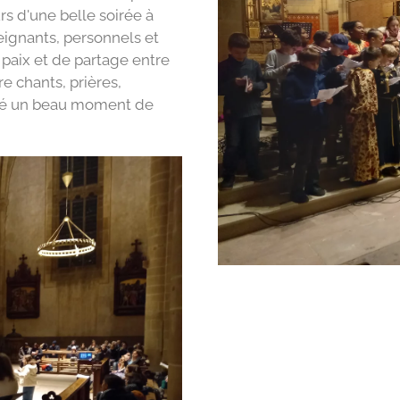
s d'une belle soirée à
eignants, personnels et
paix et de partage entre
re chants, prières,
agé un beau moment de