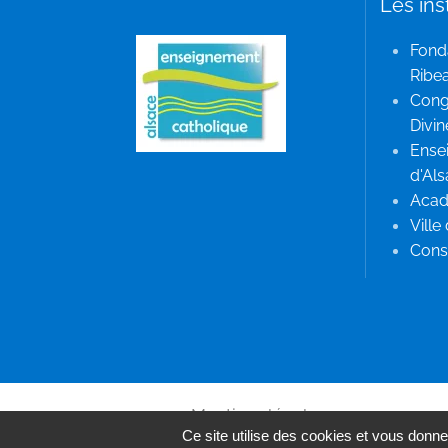
Les ins
Fond
Ribea
Cong
Divin
Ense
d'Al
Acad
Ville
Conse
Mentions légales
Ce site utilise des cookies et vous donne