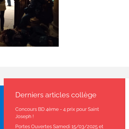
Derniers articles collège
Concours BD 4ème - 4 prix pour Saint
Joseph !
Portes Ouvertes Samedi 15/03/2025 et