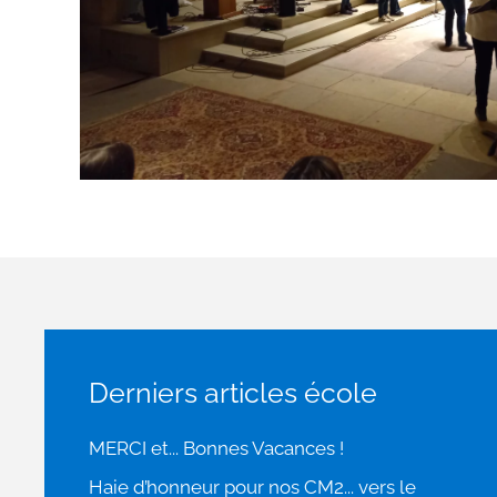
Derniers articles école
MERCI et... Bonnes Vacances !
Haie d’honneur pour nos CM2... vers le