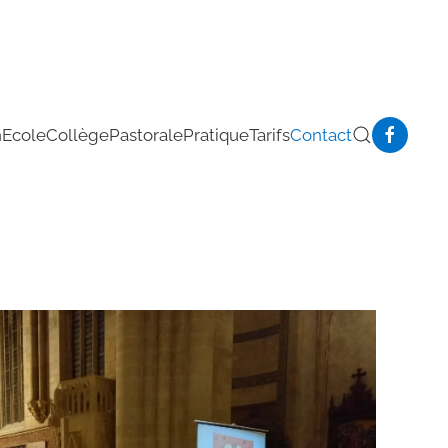
n
Ecole
Collège
Pastorale
Pratique
Tarifs
Contact