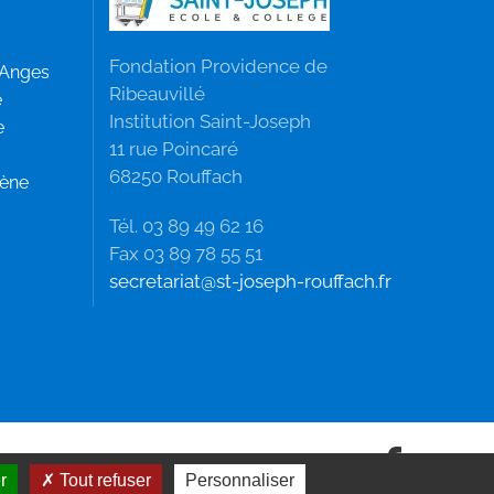
Fondation Providence de
 Anges
Ribeauvillé
e
Institution Saint-Joseph
e
11 rue Poincaré
68250 Rouffach
mène
Tél. 03 89 49 62 16
Fax 03 89 78 55 51
secretariat@st-joseph-rouffach.fr
r
Tout refuser
Personnaliser