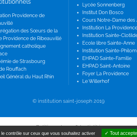
titutionnels
Lycée Sonnenberg
Institut Don Bosco
ation Providence de
Cours Notre-Dame des
uvillé
Institution La Providenc
régation des Sœurs de la
Institution Sainte-Clotild
e Providence de Ribeauvillé
Ecole libre Sainte-Anne
ignement catholique
Institution Sainte-Philo
sace
EHPAD Sainte-Famille
émie de Strasbourg
EHPAD Saint-Antoine
 de Rouffach
Foyer La Providence
il Général du Haut Rhin
Le Willerhof
© institution saint-joseph 2019
Politique de confidentialité
 le contrôle sur ceux que vous souhaitez activer
Tout accepte